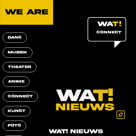
CONNECT
DANS
MUZIEK
THEATER
ANIME
CONNECT
KUNST
FOTO
WAT! NIEUWS