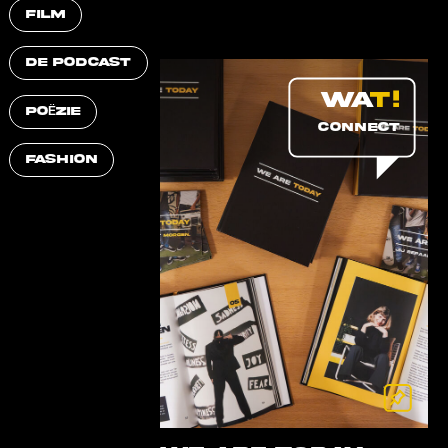
FILM
DE PODCAST
POËZIE
CONNECT
FASHION